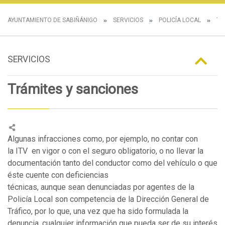
AYUNTAMIENTO DE SABIÑÁNIGO
SERVICIOS
POLICÍA LOCAL
TR
SERVICIOS
Trámites y sanciones
Algunas infracciones como, por ejemplo, no contar con
la ITV en vigor o con el seguro obligatorio, o no llevar la
documentación tanto del conductor como del vehículo o que
éste cuente con deficiencias
técnicas, aunque sean denunciadas por agentes de la
Policía Local son competencia de la Dirección General de
Tráfico, por lo que, una vez que ha sido formulada la
denuncia, cualquier información que pueda ser de su interés