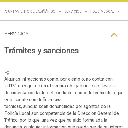
AYUNTAMIENTO DE SABIÑÁNIGO
SERVICIOS
POLICÍA LOCAL
TR
SERVICIOS
Trámites y sanciones
Algunas infracciones como, por ejemplo, no contar con
la ITV en vigor o con el seguro obligatorio, o no llevar la
documentación tanto del conductor como del vehículo o que
éste cuente con deficiencias
técnicas, aunque sean denunciadas por agentes de la
Policía Local son competencia de la Dirección General de
Tráfico, por lo que, una vez que ha sido formulada la
denuncia, cualquier información que pueda ser de su interés