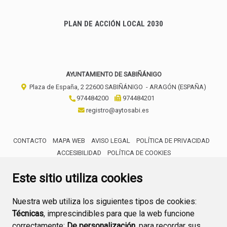
PLAN DE ACCIÓN LOCAL 2030
AYUNTAMIENTO DE SABIÑÁNIGO
Plaza de España, 2
22600
SABIÑÁNIGO
- ARAGÓN
(ESPAÑA)
974484200
974484201
registro@aytosabi.es
CONTACTO
MAPA WEB
AVISO LEGAL
POLÍTICA DE PRIVACIDAD
ACCESIBILIDAD
POLÍTICA DE COOKIES
ENLACE 
Este sitio utiliza cookies
Nuestra web utiliza los siguientes tipos de cookies:
Técnicas
, imprescindibles para que la web funcione
correctamente;
De personalización,
para recordar sus