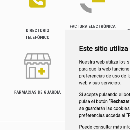
FACTURA ELECTRÓNICA
DIRECTORIO
P
TELEFÓNICO
Este sitio utiliz
Nuestra web utiliza los 
para que la web funcione
preferencias de uso de l
web y sus servicios.
FARMACIAS DE GUARDIA
Si acepta pulsando el bo
CANAL YOUTUBE
pulsa el botón
“Rechazar
se guardarán las cookies
preferencias acceda al
“
Puede consultar más info