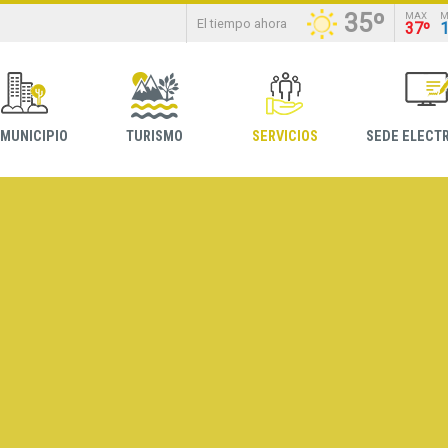
35º
MAX
M
El tiempo ahora
37º
 MUNICIPIO
TURISMO
SERVICIOS
SEDE ELECT