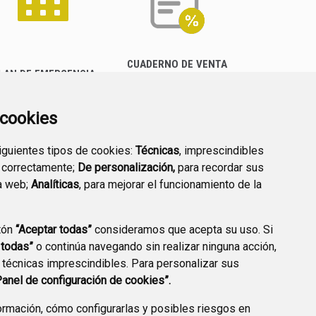
CUADERNO DE VENTA
LAN DE EMERGENCIA
EMPRESARIAL
EXTERIOR QUÍMICO
a cookies
siguientes tipos de cookies:
Técnicas
, imprescindibles
 correctamente;
De personalización,
para recordar sus
a web;
Analíticas
, para mejorar el funcionamiento de la
PREGUNTAS
tón
“Aceptar todas”
consideramos que acepta su uso. Si
PLAN DE ACCIÓN LOCAL
FRECUENTES
 todas”
o continúa navegando sin realizar ninguna acción,
2030
 técnicas imprescindibles. Para personalizar sus
Panel de configuración de cookies”.
rmación, cómo configurarlas y posibles riesgos en