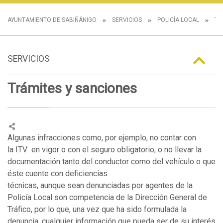
AYUNTAMIENTO DE SABIÑÁNIGO
SERVICIOS
POLICÍA LOCAL
TR
SERVICIOS
Trámites y sanciones
Algunas infracciones como, por ejemplo, no contar con
la ITV en vigor o con el seguro obligatorio, o no llevar la
documentación tanto del conductor como del vehículo o que
éste cuente con deficiencias
técnicas, aunque sean denunciadas por agentes de la
Policía Local son competencia de la Dirección General de
Tráfico, por lo que, una vez que ha sido formulada la
denuncia, cualquier información que pueda ser de su interés