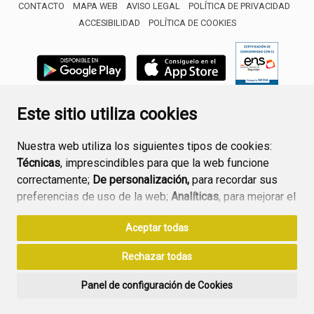
CONTACTO
MAPA WEB
AVISO LEGAL
POLÍTICA DE PRIVACIDAD
ACCESIBILIDAD
POLÍTICA DE COOKIES
ENLACE 
Este sitio utiliza cookies
Nuestra web utiliza los siguientes tipos de cookies:
Técnicas
, imprescindibles para que la web funcione
correctamente;
De personalización,
para recordar sus
preferencias de uso de la web;
Analíticas
, para mejorar el
funcionamiento de la web y sus servicios.
Aceptar todas
Si acepta pulsando el botón
“Aceptar todas”
Rechazar todas
consideramos que acepta su uso. Si pulsa el botón
“Rechazar todas”
o continúa navegando sin realizar
Panel de configuración de Cookies
ninguna acción, se guardarán las cookies técnicas
imprescindibles. Para personalizar sus preferencias