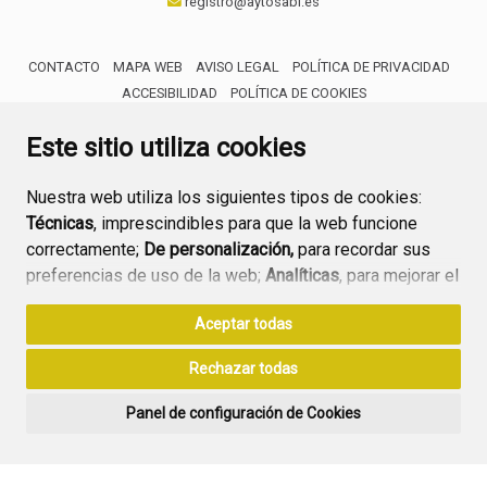
registro@aytosabi.es
CONTACTO
MAPA WEB
AVISO LEGAL
POLÍTICA DE PRIVACIDAD
ACCESIBILIDAD
POLÍTICA DE COOKIES
ENLACE 
Este sitio utiliza cookies
Nuestra web utiliza los siguientes tipos de cookies:
Técnicas
, imprescindibles para que la web funcione
correctamente;
De personalización,
para recordar sus
preferencias de uso de la web;
Analíticas
, para mejorar el
funcionamiento de la web y sus servicios.
Aceptar todas
Si acepta pulsando el botón
“Aceptar todas”
Rechazar todas
consideramos que acepta su uso. Si pulsa el botón
“Rechazar todas”
o continúa navegando sin realizar
Panel de configuración de Cookies
ninguna acción, se guardarán las cookies técnicas
imprescindibles. Para personalizar sus preferencias
acceda al
“Panel de configuración de cookies”.