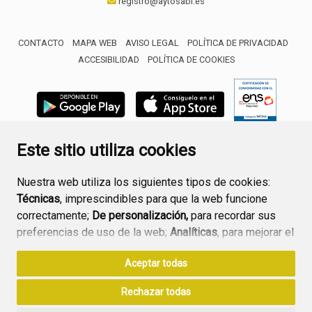
registro@aytosabi.es
CONTACTO
MAPA WEB
AVISO LEGAL
POLÍTICA DE PRIVACIDAD
ACCESIBILIDAD
POLÍTICA DE COOKIES
ENLACE 
Este sitio utiliza cookies
Nuestra web utiliza los siguientes tipos de cookies:
Técnicas
, imprescindibles para que la web funcione
correctamente;
De personalización,
para recordar sus
preferencias de uso de la web;
Analíticas
, para mejorar el
funcionamiento de la web y sus servicios.
Aceptar todas
Si acepta pulsando el botón
“Aceptar todas”
Rechazar todas
consideramos que acepta su uso. Si pulsa el botón
“Rechazar todas”
o continúa navegando sin realizar