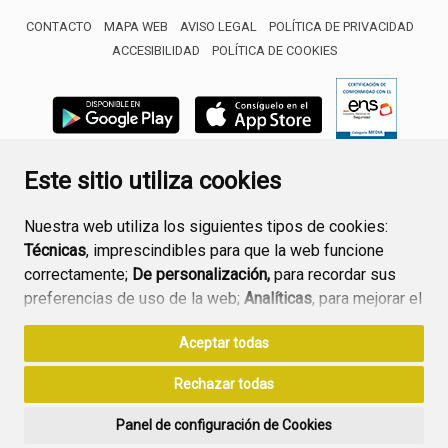
CONTACTO
MAPA WEB
AVISO LEGAL
POLÍTICA DE PRIVACIDAD
ACCESIBILIDAD
POLÍTICA DE COOKIES
ENLACE 
Este sitio utiliza cookies
Nuestra web utiliza los siguientes tipos de cookies:
Técnicas
, imprescindibles para que la web funcione
correctamente;
De personalización,
para recordar sus
preferencias de uso de la web;
Analíticas
, para mejorar el
funcionamiento de la web y sus servicios.
Aceptar todas
Si acepta pulsando el botón
“Aceptar todas”
Rechazar todas
consideramos que acepta su uso. Si pulsa el botón
“Rechazar todas”
o continúa navegando sin realizar
Panel de configuración de Cookies
ninguna acción, se guardarán las cookies técnicas