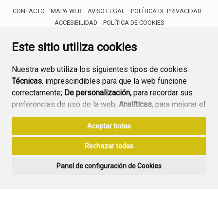
CONTACTO
MAPA WEB
AVISO LEGAL
POLÍTICA DE PRIVACIDAD
ACCESIBILIDAD
POLÍTICA DE COOKIES
ENLACE 
Este sitio utiliza cookies
Nuestra web utiliza los siguientes tipos de cookies:
Técnicas
, imprescindibles para que la web funcione
correctamente;
De personalización,
para recordar sus
preferencias de uso de la web;
Analíticas
, para mejorar el
funcionamiento de la web y sus servicios.
Aceptar todas
Si acepta pulsando el botón
“Aceptar todas”
Rechazar todas
consideramos que acepta su uso. Si pulsa el botón
“Rechazar todas”
o continúa navegando sin realizar
Panel de configuración de Cookies
ninguna acción, se guardarán las cookies técnicas
imprescindibles. Para personalizar sus preferencias
acceda al
“Panel de configuración de cookies”.
Puede consultar más información, cómo configurarlas y