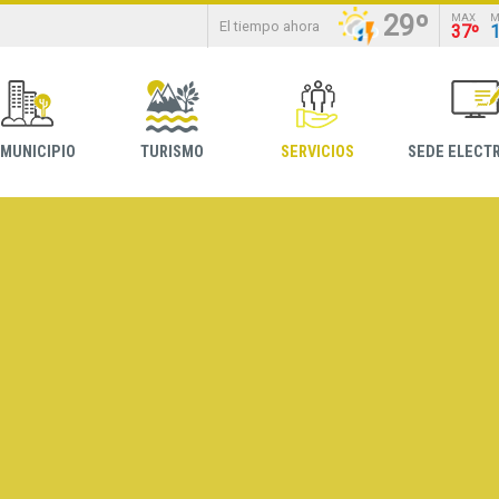
29º
MAX
M
El tiempo ahora
37º
 MUNICIPIO
TURISMO
SERVICIOS
SEDE ELECT