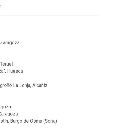
1.
, Zaragoza
 Teruel
za”, Huesca
groño La Lonja, Alcañiz
ragoza
 Zaragoza
ustín, Burgo de Osma (Soria)