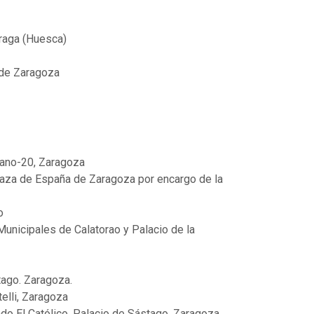
raga (Huesca)
n de Zaragoza
pano-20, Zaragoza
 plaza de España de Zaragoza por encargo de la
o
 Municipales de Calatorao y Palacio de la
tago. Zaragoza.
telli, Zaragoza
ndo El Católico, Palacio de Sástago, Zaragoza