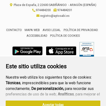
Plaza de España, 2
22600
SABIÑÁNIGO
- ARAGÓN
(ESPAÑA)
974484200
974484201
registro@aytosabi.es
CONTACTO
MAPA WEB
AVISO LEGAL
POLÍTICA DE PRIVACIDAD
ACCESIBILIDAD
POLÍTICA DE COOKIES
ENLACE 
Este sitio utiliza cookies
Nuestra web utiliza los siguientes tipos de cookies:
Técnicas
, imprescindibles para que la web funcione
correctamente;
De personalización,
para recordar sus
preferencias de uso de la web;
Analíticas
, para mejorar el
funcionamiento de la web y sus servicios.
Aceptar todas