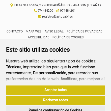
Plaza de España, 2
22600
SABIÑÁNIGO
- ARAGÓN
(ESPAÑA)
974484200
974484201
registro@aytosabi.es
CONTACTO
MAPA WEB
AVISO LEGAL
POLÍTICA DE PRIVACIDAD
ACCESIBILIDAD
POLÍTICA DE COOKIES
ENLACE 
Este sitio utiliza cookies
Nuestra web utiliza los siguientes tipos de cookies:
Técnicas
, imprescindibles para que la web funcione
correctamente;
De personalización,
para recordar sus
preferencias de uso de la web;
Analíticas
, para mejorar el
funcionamiento de la web y sus servicios.
Aceptar todas
Si acepta pulsando el botón
“Aceptar todas”
Rechazar todas
consideramos que acepta su uso. Si pulsa el botón
“Rechazar todas”
o continúa navegando sin realizar
Panel de configuración de Cookies