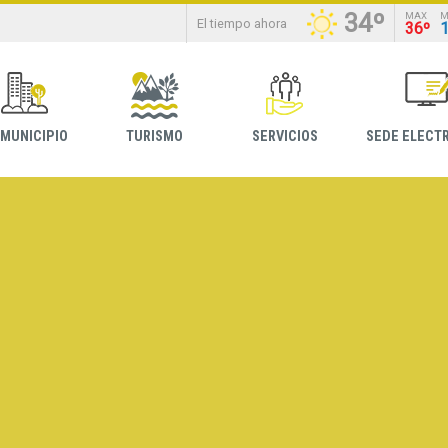
34º
MAX
M
El tiempo ahora
36º
 MUNICIPIO
TURISMO
SERVICIOS
SEDE ELECT