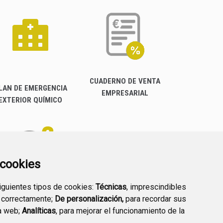
CUADERNO DE VENTA
LAN DE EMERGENCIA
EMPRESARIAL
EXTERIOR QUÍMICO
a cookies
siguientes tipos de cookies:
Técnicas
, imprescindibles
PREGUNTAS
 correctamente;
De personalización,
para recordar sus
PLAN DE ACCIÓN LOCAL
FRECUENTES
a web;
Analíticas
, para mejorar el funcionamiento de la
2030