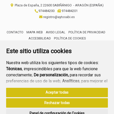
Plaza de España, 2
22600
SABIÑÁNIGO
- ARAGÓN
(ESPAÑA)
974484200
974484201
registro@aytosabi.es
CONTACTO
MAPA WEB
AVISO LEGAL
POLÍTICA DE PRIVACIDAD
ACCESIBILIDAD
POLÍTICA DE COOKIES
ENLACE 
Este sitio utiliza cookies
Nuestra web utiliza los siguientes tipos de cookies:
Técnicas
, imprescindibles para que la web funcione
correctamente;
De personalización,
para recordar sus
preferencias de uso de la web;
Analíticas
, para mejorar el
funcionamiento de la web y sus servicios.
Aceptar todas
Si acepta pulsando el botón
“Aceptar todas”
Rechazar todas
consideramos que acepta su uso. Si pulsa el botón
“Rechazar todas”
o continúa navegando sin realizar
Panel de configuración de Cookies