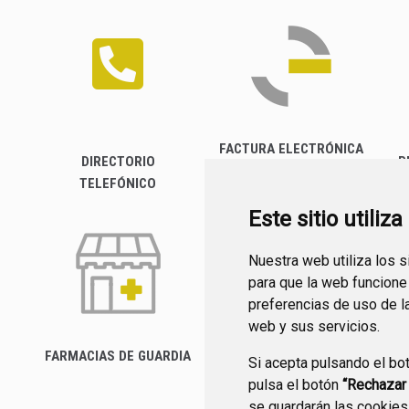
FACTURA ELECTRÓNICA
DIRECTORIO
P
TELEFÓNICO
Este sitio utiliz
Nuestra web utiliza los 
para que la web funcione
preferencias de uso de l
web y sus servicios.
FARMACIAS DE GUARDIA
Si acepta pulsando el bo
CANAL YOUTUBE
pulsa el botón
“Rechazar
se guardarán las cookies