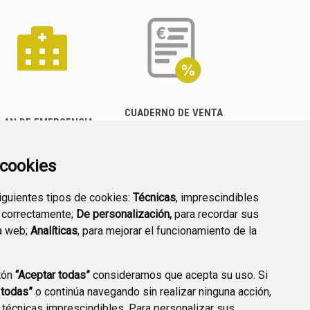
CUADERNO DE VENTA
LAN DE EMERGENCIA
EMPRESARIAL
EXTERIOR QUÍMICO
a cookies
siguientes tipos de cookies:
Técnicas
, imprescindibles
 correctamente;
De personalización,
para recordar sus
a web;
Analíticas
, para mejorar el funcionamiento de la
PREGUNTAS
tón
“Aceptar todas”
consideramos que acepta su uso. Si
PLAN DE ACCIÓN LOCAL
FRECUENTES
 todas”
o continúa navegando sin realizar ninguna acción,
2030
 técnicas imprescindibles. Para personalizar sus