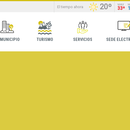
20º
MAX
M
El tiempo ahora
33º
 MUNICIPIO
TURISMO
SERVICIOS
SEDE ELECT