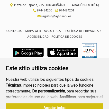
Plaza de España, 2
22600
SABIÑÁNIGO
- ARAGÓN
(ESPAÑA)
974484200
974484201
registro@aytosabi.es
CONTACTO
MAPA WEB
AVISO LEGAL
POLÍTICA DE PRIVACIDAD
ACCESIBILIDAD
POLÍTICA DE COOKIES
ENLACE 
Este sitio utiliza cookies
Nuestra web utiliza los siguientes tipos de cookies:
Técnicas
, imprescindibles para que la web funcione
correctamente;
De personalización,
para recordar sus
preferencias de uso de la web;
Analíticas
, para mejorar el
funcionamiento de la web y sus servicios.
Aceptar todas