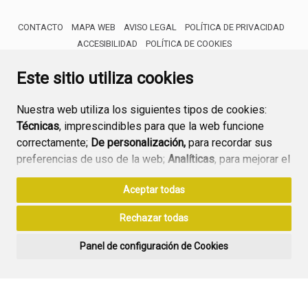
CONTACTO
MAPA WEB
AVISO LEGAL
POLÍTICA DE PRIVACIDAD
ACCESIBILIDAD
POLÍTICA DE COOKIES
ENLACE 
Este sitio utiliza cookies
Nuestra web utiliza los siguientes tipos de cookies:
Técnicas
, imprescindibles para que la web funcione
correctamente;
De personalización,
para recordar sus
preferencias de uso de la web;
Analíticas
, para mejorar el
funcionamiento de la web y sus servicios.
Aceptar todas
Si acepta pulsando el botón
“Aceptar todas”
Rechazar todas
consideramos que acepta su uso. Si pulsa el botón
“Rechazar todas”
o continúa navegando sin realizar
Panel de configuración de Cookies
ninguna acción, se guardarán las cookies técnicas
imprescindibles. Para personalizar sus preferencias
acceda al
“Panel de configuración de cookies”.