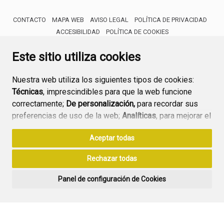
CONTACTO
MAPA WEB
AVISO LEGAL
POLÍTICA DE PRIVACIDAD
ACCESIBILIDAD
POLÍTICA DE COOKIES
ENLACE 
Este sitio utiliza cookies
Nuestra web utiliza los siguientes tipos de cookies:
Técnicas
, imprescindibles para que la web funcione
correctamente;
De personalización,
para recordar sus
preferencias de uso de la web;
Analíticas
, para mejorar el
funcionamiento de la web y sus servicios.
Aceptar todas
Si acepta pulsando el botón
“Aceptar todas”
Rechazar todas
consideramos que acepta su uso. Si pulsa el botón
“Rechazar todas”
o continúa navegando sin realizar
Panel de configuración de Cookies
ninguna acción, se guardarán las cookies técnicas
imprescindibles. Para personalizar sus preferencias
acceda al
“Panel de configuración de cookies”.