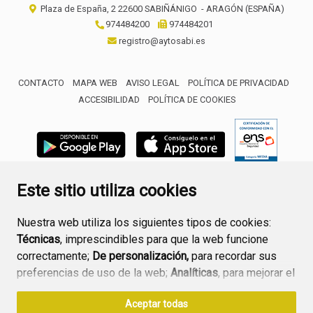
Plaza de España, 2
22600
SABIÑÁNIGO
- ARAGÓN
(ESPAÑA)
974484200
974484201
registro@aytosabi.es
CONTACTO
MAPA WEB
AVISO LEGAL
POLÍTICA DE PRIVACIDAD
ACCESIBILIDAD
POLÍTICA DE COOKIES
ENLACE 
Este sitio utiliza cookies
Nuestra web utiliza los siguientes tipos de cookies:
Técnicas
, imprescindibles para que la web funcione
correctamente;
De personalización,
para recordar sus
preferencias de uso de la web;
Analíticas
, para mejorar el
funcionamiento de la web y sus servicios.
Aceptar todas