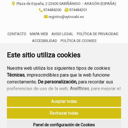
Plaza de España, 2
22600
SABIÑÁNIGO
- ARAGÓN
(ESPAÑA)
974484200
974484201
registro@aytosabi.es
CONTACTO
MAPA WEB
AVISO LEGAL
POLÍTICA DE PRIVACIDAD
ACCESIBILIDAD
POLÍTICA DE COOKIES
ENLACE 
Este sitio utiliza cookies
Nuestra web utiliza los siguientes tipos de cookies:
Técnicas
, imprescindibles para que la web funcione
correctamente;
De personalización,
para recordar sus
preferencias de uso de la web;
Analíticas
, para mejorar el
funcionamiento de la web y sus servicios.
Aceptar todas
Si acepta pulsando el botón
“Aceptar todas”
Rechazar todas
consideramos que acepta su uso. Si pulsa el botón
“Rechazar todas”
o continúa navegando sin realizar
Panel de configuración de Cookies
ninguna acción, se guardarán las cookies técnicas