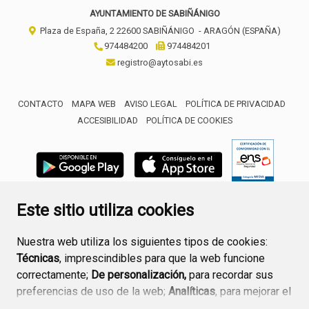
AYUNTAMIENTO DE SABIÑÁNIGO
Plaza de España, 2
22600
SABIÑÁNIGO
- ARAGÓN
(ESPAÑA)
974484200
974484201
registro@aytosabi.es
CONTACTO
MAPA WEB
AVISO LEGAL
POLÍTICA DE PRIVACIDAD
ACCESIBILIDAD
POLÍTICA DE COOKIES
ENLACE 
Este sitio utiliza cookies
Nuestra web utiliza los siguientes tipos de cookies:
Técnicas
, imprescindibles para que la web funcione
correctamente;
De personalización,
para recordar sus
preferencias de uso de la web;
Analíticas
, para mejorar el
funcionamiento de la web y sus servicios.