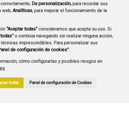
 correctamente;
De personalización,
para recordar sus
a web;
Analíticas
, para mejorar el funcionamiento de la
PREGUNTAS
tón
“Aceptar todas”
consideramos que acepta su uso. Si
PLAN DE ACCIÓN LOCAL
FRECUENTES
 todas”
o continúa navegando sin realizar ninguna acción,
2030
 técnicas imprescindibles. Para personalizar sus
Panel de configuración de cookies”.
rmación, cómo configurarlas y posibles riesgos en
ies
.
A DE PRIVACIDAD
ACCESIBILIDAD
POLÍTICA DE COOKIES
azar todas
Panel de configuración de Cookies
ENLACE EXTERNO A