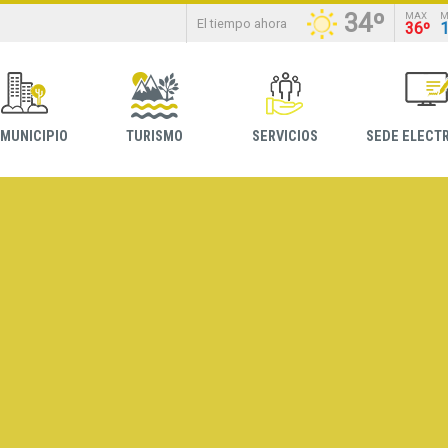
34º
MAX
M
El tiempo ahora
36º
 MUNICIPIO
TURISMO
SERVICIOS
SEDE ELECT