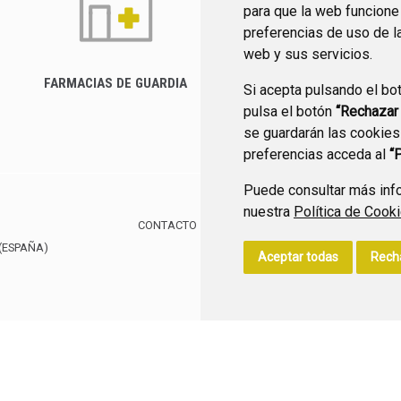
para que la web funcione
preferencias de uso de l
web y sus servicios.
FARMACIAS DE GUARDIA
Si acepta pulsando el bo
CANAL YOUTUBE
pulsa el botón
“Rechazar
se guardarán las cookies
preferencias acceda al
“
Puede consultar más info
nuestra
Política de Cook
CONTACTO
MAPA WEB
AVISO LEGAL
POLÍTIC
(ESPAÑA)
Aceptar todas
Rech