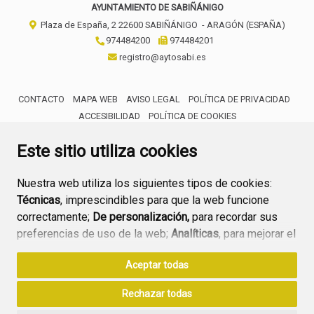
AYUNTAMIENTO DE SABIÑÁNIGO
Plaza de España, 2
22600
SABIÑÁNIGO
- ARAGÓN
(ESPAÑA)
974484200
974484201
registro@aytosabi.es
CONTACTO
MAPA WEB
AVISO LEGAL
POLÍTICA DE PRIVACIDAD
ACCESIBILIDAD
POLÍTICA DE COOKIES
ENLACE 
Este sitio utiliza cookies
Nuestra web utiliza los siguientes tipos de cookies:
Técnicas
, imprescindibles para que la web funcione
correctamente;
De personalización,
para recordar sus
preferencias de uso de la web;
Analíticas
, para mejorar el
funcionamiento de la web y sus servicios.
Aceptar todas
Si acepta pulsando el botón
“Aceptar todas”
Rechazar todas
consideramos que acepta su uso. Si pulsa el botón
“Rechazar todas”
o continúa navegando sin realizar