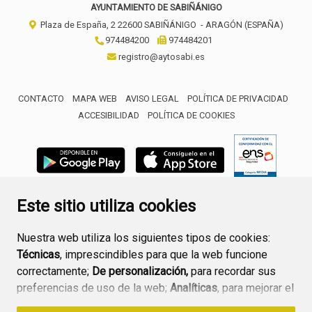
AYUNTAMIENTO DE SABIÑÁNIGO
Plaza de España, 2
22600
SABIÑÁNIGO
- ARAGÓN
(ESPAÑA)
974484200
974484201
registro@aytosabi.es
CONTACTO
MAPA WEB
AVISO LEGAL
POLÍTICA DE PRIVACIDAD
ACCESIBILIDAD
POLÍTICA DE COOKIES
ENLACE 
Este sitio utiliza cookies
Nuestra web utiliza los siguientes tipos de cookies:
Técnicas
, imprescindibles para que la web funcione
correctamente;
De personalización,
para recordar sus
preferencias de uso de la web;
Analíticas
, para mejorar el
funcionamiento de la web y sus servicios.