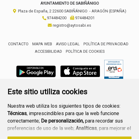
AYUNTAMIENTO DE SABIÑÁNIGO
Plaza de España, 2
22600
SABIÑÁNIGO
- ARAGÓN
(ESPAÑA)
974484200
974484201
registro@aytosabi.es
CONTACTO
MAPA WEB
AVISO LEGAL
POLÍTICA DE PRIVACIDAD
ACCESIBILIDAD
POLÍTICA DE COOKIES
ENLACE 
Este sitio utiliza cookies
Nuestra web utiliza los siguientes tipos de cookies:
Técnicas
, imprescindibles para que la web funcione
correctamente;
De personalización,
para recordar sus
preferencias de uso de la web;
Analíticas
, para mejorar el
funcionamiento de la web y sus servicios.