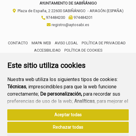
AYUNTAMIENTO DE SABIÑÁNIGO
Plaza de España, 2
22600
SABIÑÁNIGO
- ARAGÓN
(ESPAÑA)
974484200
974484201
registro@aytosabi.es
CONTACTO
MAPA WEB
AVISO LEGAL
POLÍTICA DE PRIVACIDAD
ACCESIBILIDAD
POLÍTICA DE COOKIES
ENLACE 
Este sitio utiliza cookies
Nuestra web utiliza los siguientes tipos de cookies:
Técnicas
, imprescindibles para que la web funcione
correctamente;
De personalización,
para recordar sus
preferencias de uso de la web;
Analíticas
, para mejorar el
funcionamiento de la web y sus servicios.
Aceptar todas
Si acepta pulsando el botón
“Aceptar todas”
Rechazar todas
consideramos que acepta su uso. Si pulsa el botón
“Rechazar todas”
o continúa navegando sin realizar