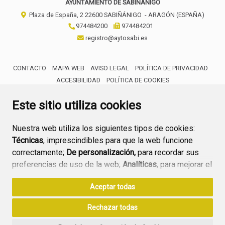
AYUNTAMIENTO DE SABIÑÁNIGO
Plaza de España, 2
22600
SABIÑÁNIGO
- ARAGÓN
(ESPAÑA)
974484200
974484201
registro@aytosabi.es
CONTACTO
MAPA WEB
AVISO LEGAL
POLÍTICA DE PRIVACIDAD
ACCESIBILIDAD
POLÍTICA DE COOKIES
ENLACE 
Este sitio utiliza cookies
Nuestra web utiliza los siguientes tipos de cookies:
Técnicas
, imprescindibles para que la web funcione
correctamente;
De personalización,
para recordar sus
preferencias de uso de la web;
Analíticas
, para mejorar el
funcionamiento de la web y sus servicios.
Aceptar todas
Si acepta pulsando el botón
“Aceptar todas”
Rechazar todas
consideramos que acepta su uso. Si pulsa el botón
“Rechazar todas”
o continúa navegando sin realizar