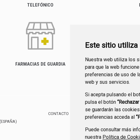
TELEFÓNICO
Este sitio utiliz
Nuestra web utiliza los 
FARMACIAS DE GUARDIA
para que la web funcione
CANAL YOUTUBE
preferencias de uso de l
web y sus servicios.
Si acepta pulsando el bo
pulsa el botón
“Rechazar
se guardarán las cookies
CONTACTO
MAPA WEB
AVISO LEGAL
POLÍTIC
preferencias acceda al
“
(ESPAÑA)
Puede consultar más info
nuestra
Política de Cook