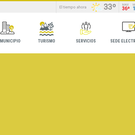
33º
MAX
M
El tiempo ahora
36º
 MUNICIPIO
TURISMO
SERVICIOS
SEDE ELECT