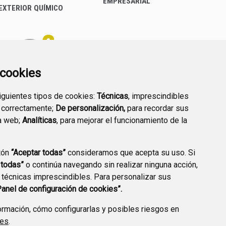
EMPRESARIAL
EXTERIOR QUÍMICO
a cookies
siguientes tipos de cookies:
Técnicas
, imprescindibles
PREGUNTAS
 correctamente;
De personalización,
para recordar sus
PLAN DE ACCIÓN LOCAL
FRECUENTES
a web;
Analíticas
, para mejorar el funcionamiento de la
2030
tón
“Aceptar todas”
consideramos que acepta su uso. Si
 todas”
o continúa navegando sin realizar ninguna acción,
 técnicas imprescindibles. Para personalizar sus
A DE PRIVACIDAD
ACCESIBILIDAD
POLÍTICA DE COOKIES
Panel de configuración de cookies”.
ENLACE EXTERNO A
rmación, cómo configurarlas y posibles riesgos en
ies
.