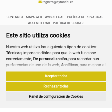
registro@aytosabi.es
CONTACTO
MAPA WEB
AVISO LEGAL
POLÍTICA DE PRIVACIDAD
ACCESIBILIDAD
POLÍTICA DE COOKIES
ENLACE 
Este sitio utiliza cookies
Nuestra web utiliza los siguientes tipos de cookies:
Técnicas
, imprescindibles para que la web funcione
correctamente;
De personalización,
para recordar sus
preferencias de uso de la web;
Analíticas
, para mejorar el
funcionamiento de la web y sus servicios.
Aceptar todas
Si acepta pulsando el botón
“Aceptar todas”
Rechazar todas
consideramos que acepta su uso. Si pulsa el botón
“Rechazar todas”
o continúa navegando sin realizar
Panel de configuración de Cookies
ninguna acción, se guardarán las cookies técnicas
imprescindibles. Para personalizar sus preferencias
acceda al
“Panel de configuración de cookies”.