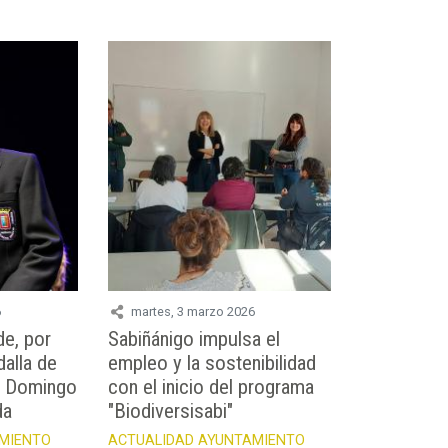
6
martes, 3 marzo 2026
e, por
Sabiñánigo impulsa el
dalla de
empleo y la sostenibilidad
 a Domingo
con el inicio del programa
da
"Biodiversisabi"
MIENTO
ACTUALIDAD
AYUNTAMIENTO