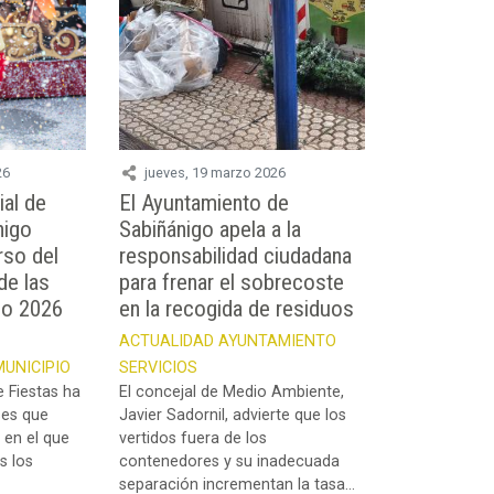
26
jueves, 19 marzo 2026
ial de
El Ayuntamiento de
nigo
Sabiñánigo apela a la
rso del
responsabilidad ciudadana
de las
para frenar el sobrecoste
go 2026
en la recogida de residuos
ACTUALIDAD
AYUNTAMIENTO
MUNICIPIO
SERVICIOS
e Fiestas ha
El concejal de Medio Ambiente,
ses que
Javier Sadornil, advierte que los
 en el que
vertidos fuera de los
s los
contenedores y su inadecuada
separación incrementan la tasa...