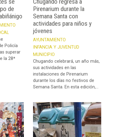
tes se
Chugando regresa a
rpo de
Pirenarium durante la
Sabiñánigo
Semana Santa con
actividades para niños y
MIENTO
jóvenes
OCAL
se
AYUNTAMIENTO
e Policía
INFANCIA Y JUVENTUD
ras superar
MUNICIPIO
e la 28ª
Chugando celebrará, un año más,
sus actividades en las
instalaciones de Pirenarium
durante los días no festivos de
Semana Santa. En esta edición,...