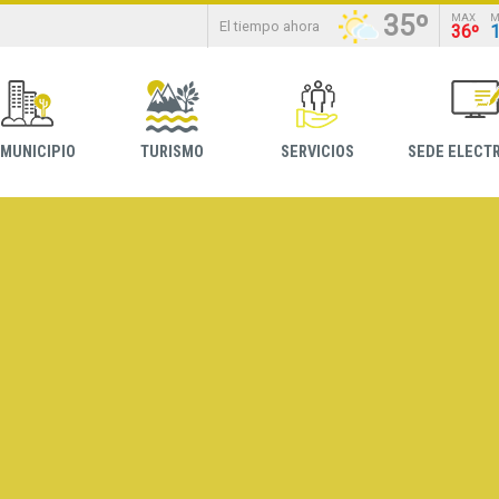
35º
MAX
M
El tiempo ahora
36º
 MUNICIPIO
TURISMO
SERVICIOS
SEDE ELECT