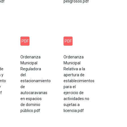
pdf
peligrosos.pdf
PDF
PDF
Ordenanza
Ordenanza
Municipal
Municipal
de
Reguladora
Relativa a la
n y
del
apertura de
nto
estacionamiento
establecimientos
y
de
para el
df
autocaravanas
ejercicio de
en espacios
actividades no
de dominio
sujetas a
público.pdf
licencia.pdf