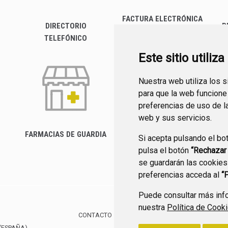
FACTURA ELECTRÓNICA
DIRECTORIO
P
TELEFÓNICO
Este sitio utiliz
Nuestra web utiliza los 
para que la web funcione
preferencias de uso de l
web y sus servicios.
FARMACIAS DE GUARDIA
Si acepta pulsando el bo
CANAL YOUTUBE
pulsa el botón
“Rechazar
se guardarán las cookies
preferencias acceda al
“
Puede consultar más info
nuestra
Política de Cook
CONTACTO
MAPA WEB
AVISO LEGAL
POLÍTIC
(ESPAÑA)