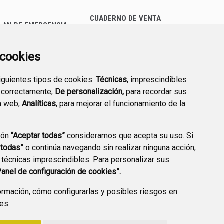
CUADERNO DE VENTA
LAN DE EMERGENCIA
EMPRESARIAL
EXTERIOR QUÍMICO
a cookies
siguientes tipos de cookies:
Técnicas
, imprescindibles
 correctamente;
De personalización,
para recordar sus
a web;
Analíticas
, para mejorar el funcionamiento de la
PREGUNTAS
tón
“Aceptar todas”
consideramos que acepta su uso. Si
PLAN DE ACCIÓN LOCAL
FRECUENTES
 todas”
o continúa navegando sin realizar ninguna acción,
2030
 técnicas imprescindibles. Para personalizar sus
Panel de configuración de cookies”.
rmación, cómo configurarlas y posibles riesgos en
ies
.
A DE PRIVACIDAD
ACCESIBILIDAD
POLÍTICA DE COOKIES