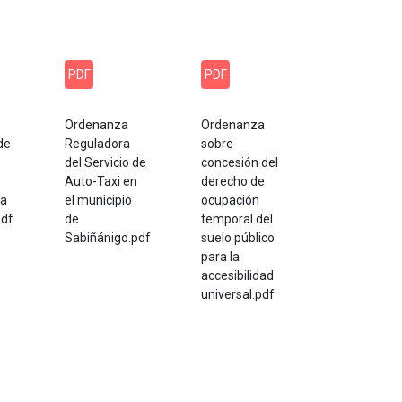
PDF
PDF
Ordenanza
Ordenanza
de
Reguladora
sobre
del Servicio de
concesión del
Auto-Taxi en
derecho de
za
el municipio
ocupación
pdf
de
temporal del
Sabiñánigo.pdf
suelo público
para la
accesibilidad
universal.pdf