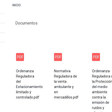
INICIO
Documentos
PDF
PDF
PDF
Ordenanza
Normativa
Ordenanza
Reguladora
Reguladora de
Reguladora 
del
la venta
la Protecció
Estacionamiento
ambulante y
del medio
limitado y
en
ambiente
controlado.pdf
mercadillos.pdf
contra la
emisión de
ruidos y