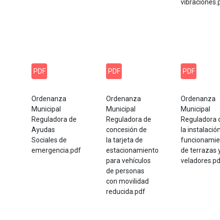
vibraciones.
PDF
PDF
PDF
Ordenanza
Ordenanza
Ordenanza
Municipal
Municipal
Municipal
Reguladora de
Reguladora de
Reguladora 
Ayudas
concesión de
la instalació
Sociales de
la tarjeta de
funcionamie
emergencia.pdf
estacionamiento
de terrazas 
para vehículos
veladores.p
de personas
con movilidad
reducida.pdf