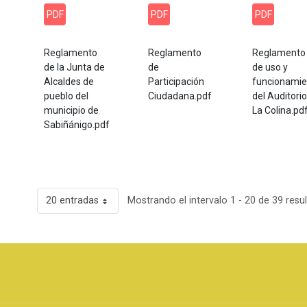
PDF
PDF
PDF
Reglamento
Reglamento
Reglamento
de la Junta de
de
de uso y
Alcaldes de
Participación
funcionamie
pueblo del
Ciudadana.pdf
del Auditorio
municipio de
La Colina.pd
Sabiñánigo.pdf
20 entradas
Mostrando el intervalo 1 - 20 de 39 resu