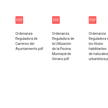
PDF
PDF
PDF
Ordenanza
Ordenanza
Ordenanza
Reguladora de
Reguladora de
Reguladora 
Caminos del
la Utilización
los títulos
Ayuntamiento.pdf
de la Piscina
habilitantes
Municipal de
de naturale
Verano.pdf
urbanística.