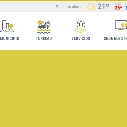
21º
MAX
M
El tiempo ahora
36º
 MUNICIPIO
TURISMO
SERVICIOS
SEDE ELECT