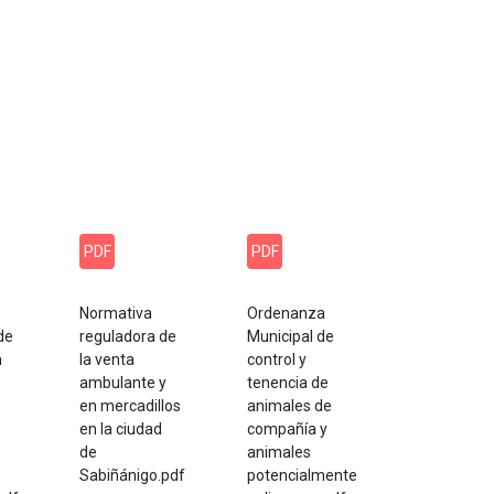
PDF
PDF
Normativa
Ordenanza
de
reguladora de
Municipal de
n
la venta
control y
ambulante y
tenencia de
en mercadillos
animales de
en la ciudad
compañía y
de
animales
Sabiñánigo.pdf
potencialmente