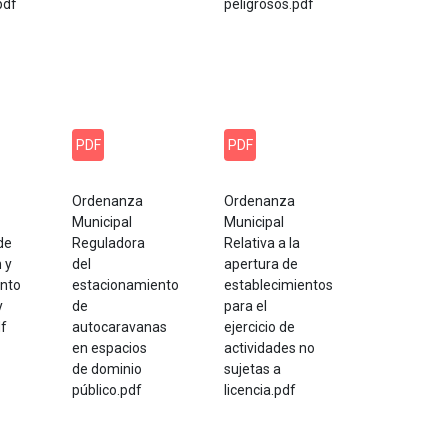
pdf
peligrosos.pdf
PDF
PDF
Ordenanza
Ordenanza
Municipal
Municipal
de
Reguladora
Relativa a la
n y
del
apertura de
nto
estacionamiento
establecimientos
y
de
para el
df
autocaravanas
ejercicio de
en espacios
actividades no
de dominio
sujetas a
público.pdf
licencia.pdf