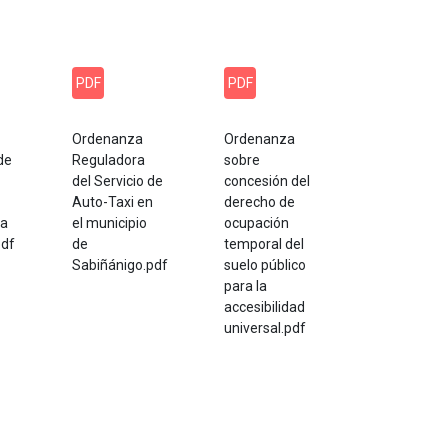
PDF
PDF
Ordenanza
Ordenanza
de
Reguladora
sobre
del Servicio de
concesión del
Auto-Taxi en
derecho de
za
el municipio
ocupación
pdf
de
temporal del
Sabiñánigo.pdf
suelo público
para la
accesibilidad
universal.pdf