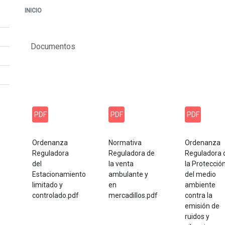
INICIO
Documentos
PDF
PDF
PDF
Ordenanza
Normativa
Ordenanza
Reguladora
Reguladora de
Reguladora 
del
la venta
la Protecció
Estacionamiento
ambulante y
del medio
limitado y
en
ambiente
controlado.pdf
mercadillos.pdf
contra la
emisión de
ruidos y