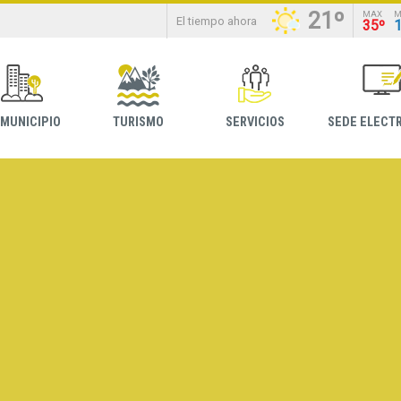
21º
MAX
M
El tiempo ahora
35º
 MUNICIPIO
TURISMO
SERVICIOS
SEDE ELECT