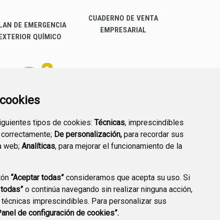
CUADERNO DE VENTA
LAN DE EMERGENCIA
EMPRESARIAL
EXTERIOR QUÍMICO
a cookies
siguientes tipos de cookies:
Técnicas
, imprescindibles
PREGUNTAS
 correctamente;
De personalización,
para recordar sus
PLAN DE ACCIÓN LOCAL
FRECUENTES
a web;
Analíticas
, para mejorar el funcionamiento de la
2030
tón
“Aceptar todas”
consideramos que acepta su uso. Si
 todas”
o continúa navegando sin realizar ninguna acción,
 técnicas imprescindibles. Para personalizar sus
A DE PRIVACIDAD
ACCESIBILIDAD
POLÍTICA DE COOKIES
Panel de configuración de cookies”.