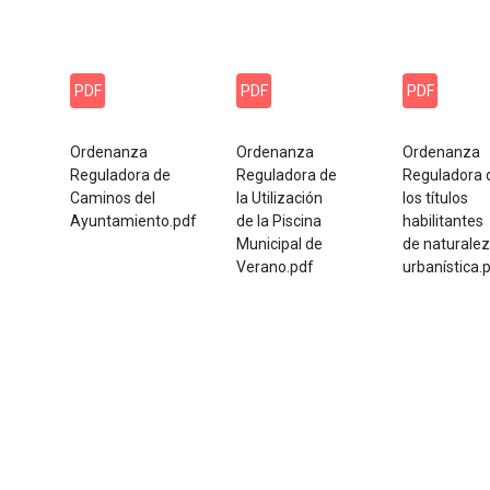
PDF
PDF
PDF
Ordenanza
Ordenanza
Ordenanza
Reguladora de
Reguladora de
Reguladora 
Caminos del
la Utilización
los títulos
Ayuntamiento.pdf
de la Piscina
habilitantes
Municipal de
de naturale
Verano.pdf
urbanística.