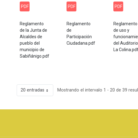
PDF
PDF
PDF
Reglamento
Reglamento
Reglamento
de la Junta de
de
de uso y
Alcaldes de
Participación
funcionamie
pueblo del
Ciudadana.pdf
del Auditorio
municipio de
La Colina.pd
Sabiñánigo.pdf
20 entradas
Mostrando el intervalo 1 - 20 de 39 resu