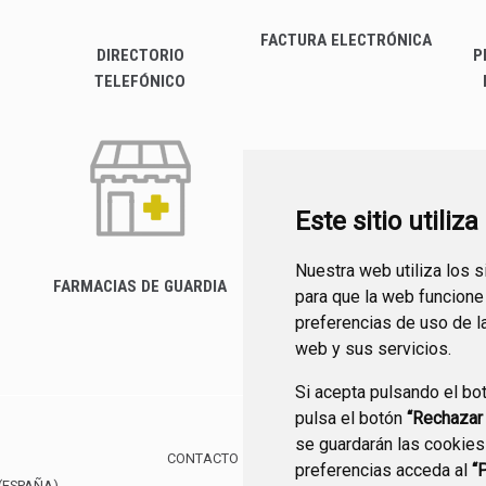
FACTURA ELECTRÓNICA
DIRECTORIO
P
TELEFÓNICO
Este sitio utiliz
Nuestra web utiliza los 
FARMACIAS DE GUARDIA
para que la web funcione
CANAL YOUTUBE
preferencias de uso de l
web y sus servicios.
Si acepta pulsando el bo
pulsa el botón
“Rechazar
se guardarán las cookies
CONTACTO
MAPA WEB
AVISO LEGAL
POLÍTIC
preferencias acceda al
“
(ESPAÑA)