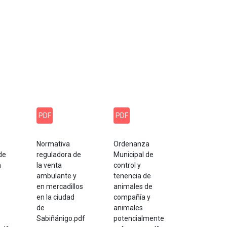
PDF
PDF
Normativa
Ordenanza
de
reguladora de
Municipal de
n
la venta
control y
ambulante y
tenencia de
en mercadillos
animales de
en la ciudad
compañía y
de
animales
Sabiñánigo.pdf
potencialmente