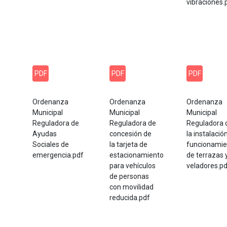
vibraciones.
PDF
PDF
PDF
Ordenanza
Ordenanza
Ordenanza
Municipal
Municipal
Municipal
Reguladora de
Reguladora de
Reguladora 
Ayudas
concesión de
la instalació
Sociales de
la tarjeta de
funcionamie
emergencia.pdf
estacionamiento
de terrazas 
para vehículos
veladores.p
de personas
con movilidad
reducida.pdf