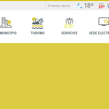
18º
MAX
M
El tiempo ahora
33º
 MUNICIPIO
TURISMO
SERVICIOS
SEDE ELECT