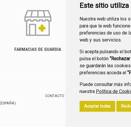
Este sitio utiliz
Nuestra web utiliza los 
para que la web funcione
preferencias de uso de l
web y sus servicios.
FARMACIAS DE GUARDIA
Si acepta pulsando el bo
CANAL YOUTUBE
pulsa el botón
“Rechazar
se guardarán las cookies
preferencias acceda al
“
Puede consultar más info
nuestra
Política de Cook
CONTACTO
MAPA WEB
AVISO LEGAL
POLÍTIC
(ESPAÑA)
Aceptar todas
Rech