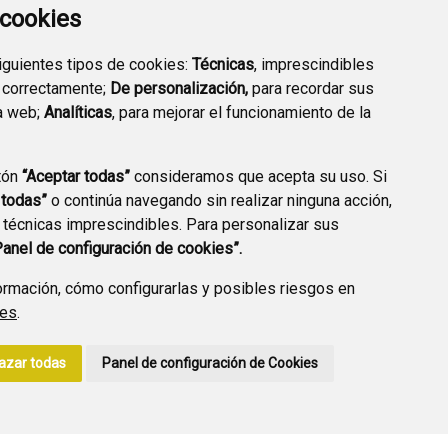
a cookies
siguientes tipos de cookies:
Técnicas
, imprescindibles
 correctamente;
De personalización,
para recordar sus
a web;
Analíticas
, para mejorar el funcionamiento de la
PREGUNTAS
tón
“Aceptar todas”
consideramos que acepta su uso. Si
PLAN DE ACCIÓN LOCAL
FRECUENTES
 todas”
o continúa navegando sin realizar ninguna acción,
2030
 técnicas imprescindibles. Para personalizar sus
Panel de configuración de cookies”.
rmación, cómo configurarlas y posibles riesgos en
ies
.
A DE PRIVACIDAD
ACCESIBILIDAD
POLÍTICA DE COOKIES
azar todas
Panel de configuración de Cookies
ENLACE EXTERNO A