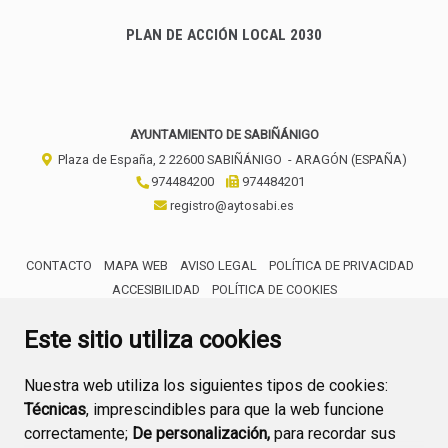
PLAN DE ACCIÓN LOCAL 2030
AYUNTAMIENTO DE SABIÑÁNIGO
Plaza de España, 2
22600
SABIÑÁNIGO
- ARAGÓN
(ESPAÑA)
974484200
974484201
registro@aytosabi.es
CONTACTO
MAPA WEB
AVISO LEGAL
POLÍTICA DE PRIVACIDAD
ACCESIBILIDAD
POLÍTICA DE COOKIES
ENLACE 
Este sitio utiliza cookies
Nuestra web utiliza los siguientes tipos de cookies:
Técnicas
, imprescindibles para que la web funcione
correctamente;
De personalización,
para recordar sus