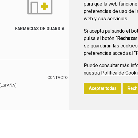
para que la web funcione
preferencias de uso de l
web y sus servicios.
FARMACIAS DE GUARDIA
Si acepta pulsando el bo
CANAL YOUTUBE
pulsa el botón
“Rechazar
se guardarán las cookies
preferencias acceda al
“
Puede consultar más info
nuestra
Política de Cook
CONTACTO
MAPA WEB
AVISO LEGAL
POLÍTIC
(ESPAÑA)
Aceptar todas
Rech