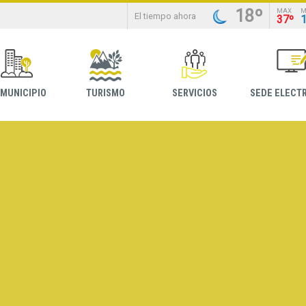
18º
MAX
M
El tiempo ahora
37º
 MUNICIPIO
TURISMO
SERVICIOS
SEDE ELECT