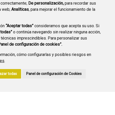
 correctamente;
De personalización,
para recordar sus
a web;
Analíticas
, para mejorar el funcionamiento de la
PREGUNTAS
tón
“Aceptar todas”
consideramos que acepta su uso. Si
PLAN DE ACCIÓN LOCAL
FRECUENTES
 todas”
o continúa navegando sin realizar ninguna acción,
2030
 técnicas imprescindibles. Para personalizar sus
Panel de configuración de cookies”.
rmación, cómo configurarlas y posibles riesgos en
ies
.
A DE PRIVACIDAD
ACCESIBILIDAD
POLÍTICA DE COOKIES
azar todas
Panel de configuración de Cookies
ENLACE EXTERNO A