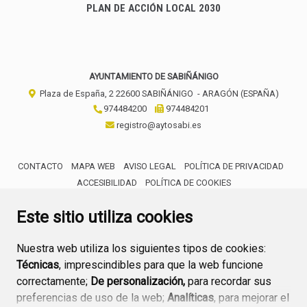
PLAN DE ACCIÓN LOCAL 2030
AYUNTAMIENTO DE SABIÑÁNIGO
Plaza de España, 2
22600
SABIÑÁNIGO
- ARAGÓN
(ESPAÑA)
974484200
974484201
registro@aytosabi.es
CONTACTO
MAPA WEB
AVISO LEGAL
POLÍTICA DE PRIVACIDAD
ACCESIBILIDAD
POLÍTICA DE COOKIES
ENLACE 
Este sitio utiliza cookies
Nuestra web utiliza los siguientes tipos de cookies:
Técnicas
, imprescindibles para que la web funcione
correctamente;
De personalización,
para recordar sus
preferencias de uso de la web;
Analíticas
, para mejorar el