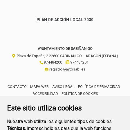
PLAN DE ACCIÓN LOCAL 2030
AYUNTAMIENTO DE SABIÑÁNIGO
Plaza de España, 2
22600
SABIÑÁNIGO
- ARAGÓN
(ESPAÑA)
974484200
974484201
registro@aytosabi.es
CONTACTO
MAPA WEB
AVISO LEGAL
POLÍTICA DE PRIVACIDAD
ACCESIBILIDAD
POLÍTICA DE COOKIES
ENLACE 
Este sitio utiliza cookies
Nuestra web utiliza los siguientes tipos de cookies:
Técnicas
, imprescindibles para que la web funcione