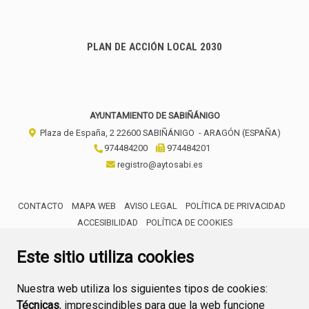
PLAN DE ACCIÓN LOCAL 2030
AYUNTAMIENTO DE SABIÑÁNIGO
Plaza de España, 2
22600
SABIÑÁNIGO
- ARAGÓN
(ESPAÑA)
974484200
974484201
registro@aytosabi.es
CONTACTO
MAPA WEB
AVISO LEGAL
POLÍTICA DE PRIVACIDAD
ACCESIBILIDAD
POLÍTICA DE COOKIES
ENLACE 
Este sitio utiliza cookies
Nuestra web utiliza los siguientes tipos de cookies:
Técnicas
, imprescindibles para que la web funcione