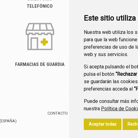
TELEFÓNICO
Este sitio utiliz
Nuestra web utiliza los 
para que la web funcione
preferencias de uso de l
web y sus servicios.
FARMACIAS DE GUARDIA
Si acepta pulsando el bo
CANAL YOUTUBE
pulsa el botón
“Rechazar
se guardarán las cookies
preferencias acceda al
“
Puede consultar más info
nuestra
Política de Cook
CONTACTO
MAPA WEB
AVISO LEGAL
POLÍTIC
(ESPAÑA)
Aceptar todas
Rech