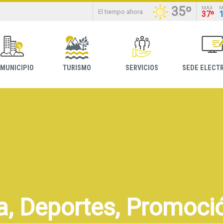
35º
MAX
M
El tiempo ahora
37º
 MUNICIPIO
TURISMO
SERVICIOS
SEDE ELECT
a, Deportes, Promoció