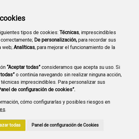
EMPRESARIAL
EXTERIOR QUÍMICO
a cookies
siguientes tipos de cookies:
Técnicas
, imprescindibles
 correctamente;
De personalización,
para recordar sus
a web;
Analíticas
, para mejorar el funcionamiento de la
PREGUNTAS
tón
“Aceptar todas”
consideramos que acepta su uso. Si
PLAN DE ACCIÓN LOCAL
FRECUENTES
 todas”
o continúa navegando sin realizar ninguna acción,
2030
 técnicas imprescindibles. Para personalizar sus
Panel de configuración de cookies”.
rmación, cómo configurarlas y posibles riesgos en
ies
.
A DE PRIVACIDAD
ACCESIBILIDAD
POLÍTICA DE COOKIES
azar todas
Panel de configuración de Cookies
ENLACE EXTERNO A