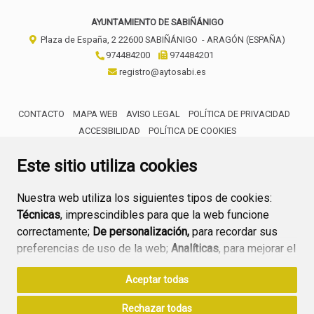
AYUNTAMIENTO DE SABIÑÁNIGO
Plaza de España, 2
22600
SABIÑÁNIGO
- ARAGÓN
(ESPAÑA)
974484200
974484201
registro@aytosabi.es
CONTACTO
MAPA WEB
AVISO LEGAL
POLÍTICA DE PRIVACIDAD
ACCESIBILIDAD
POLÍTICA DE COOKIES
ENLACE 
Este sitio utiliza cookies
Nuestra web utiliza los siguientes tipos de cookies:
Técnicas
, imprescindibles para que la web funcione
correctamente;
De personalización,
para recordar sus
preferencias de uso de la web;
Analíticas
, para mejorar el
funcionamiento de la web y sus servicios.
Aceptar todas
Si acepta pulsando el botón
“Aceptar todas”
Rechazar todas
consideramos que acepta su uso. Si pulsa el botón