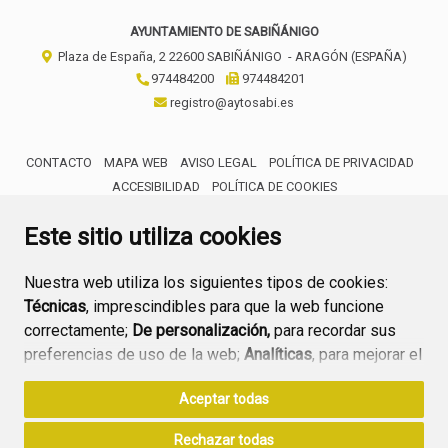
AYUNTAMIENTO DE SABIÑÁNIGO
Plaza de España, 2
22600
SABIÑÁNIGO
- ARAGÓN
(ESPAÑA)
974484200
974484201
registro@aytosabi.es
CONTACTO
MAPA WEB
AVISO LEGAL
POLÍTICA DE PRIVACIDAD
ACCESIBILIDAD
POLÍTICA DE COOKIES
ENLACE 
Este sitio utiliza cookies
Nuestra web utiliza los siguientes tipos de cookies:
Técnicas
, imprescindibles para que la web funcione
correctamente;
De personalización,
para recordar sus
preferencias de uso de la web;
Analíticas
, para mejorar el
funcionamiento de la web y sus servicios.
Aceptar todas
Si acepta pulsando el botón
“Aceptar todas”
Rechazar todas
consideramos que acepta su uso. Si pulsa el botón