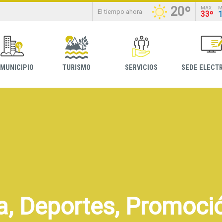
20º
MAX
M
El tiempo ahora
33º
 MUNICIPIO
TURISMO
SERVICIOS
SEDE ELECT
a, Deportes, Promoció