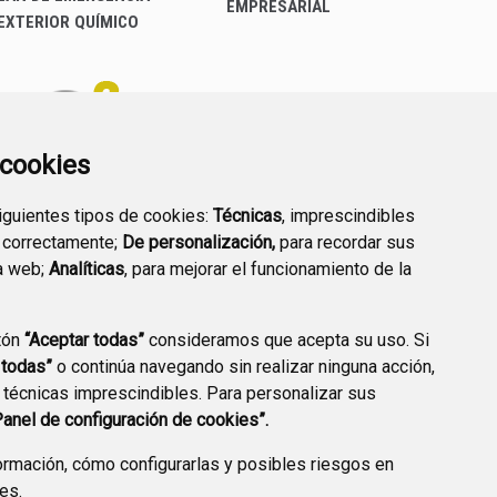
EMPRESARIAL
EXTERIOR QUÍMICO
a cookies
siguientes tipos de cookies:
Técnicas
, imprescindibles
PREGUNTAS
 correctamente;
De personalización,
para recordar sus
PLAN DE ACCIÓN LOCAL
FRECUENTES
a web;
Analíticas
, para mejorar el funcionamiento de la
2030
tón
“Aceptar todas”
consideramos que acepta su uso. Si
 todas”
o continúa navegando sin realizar ninguna acción,
 técnicas imprescindibles. Para personalizar sus
A DE PRIVACIDAD
ACCESIBILIDAD
POLÍTICA DE COOKIES
Panel de configuración de cookies”.
ENLACE EXTERNO A
rmación, cómo configurarlas y posibles riesgos en
ies
.