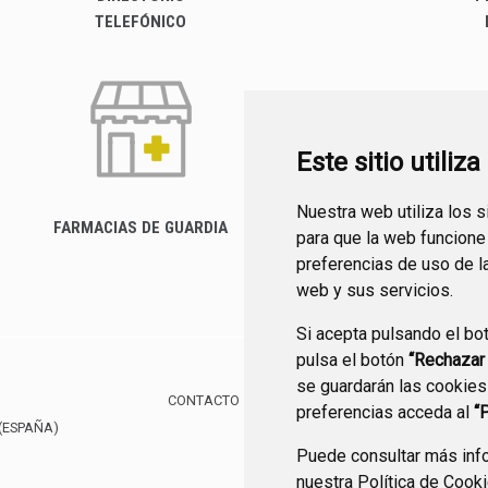
TELEFÓNICO
Este sitio utiliz
Nuestra web utiliza los 
FARMACIAS DE GUARDIA
para que la web funcione
CANAL YOUTUBE
preferencias de uso de l
web y sus servicios.
Si acepta pulsando el bo
pulsa el botón
“Rechazar
se guardarán las cookies
CONTACTO
MAPA WEB
AVISO LEGAL
POLÍTIC
preferencias acceda al
“
(ESPAÑA)
Puede consultar más info
nuestra
Política de Cook