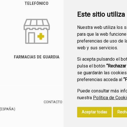
TELEFÓNICO
Este sitio utiliz
Nuestra web utiliza los 
para que la web funcione
preferencias de uso de l
web y sus servicios.
FARMACIAS DE GUARDIA
Si acepta pulsando el bo
CANAL YOUTUBE
pulsa el botón
“Rechazar
se guardarán las cookies
preferencias acceda al
“
Puede consultar más info
nuestra
Política de Cook
CONTACTO
MAPA WEB
AVISO LEGAL
POLÍTIC
(ESPAÑA)
Aceptar todas
Rech