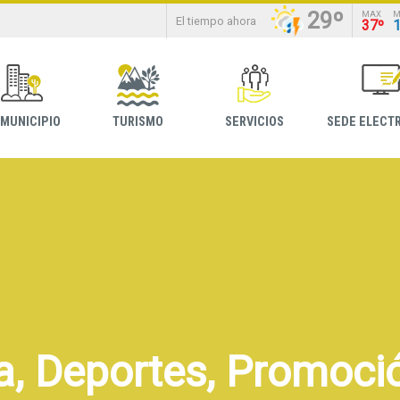
29º
MAX
M
El tiempo ahora
37º
 MUNICIPIO
TURISMO
SERVICIOS
SEDE ELECT
a, Deportes, Promoció