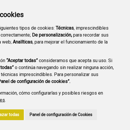
EXTERIOR QUÍMICO
a cookies
siguientes tipos de cookies:
Técnicas
, imprescindibles
 correctamente;
De personalización,
para recordar sus
a web;
Analíticas
, para mejorar el funcionamiento de la
PREGUNTAS
tón
“Aceptar todas”
consideramos que acepta su uso. Si
PLAN DE ACCIÓN LOCAL
FRECUENTES
 todas”
o continúa navegando sin realizar ninguna acción,
2030
 técnicas imprescindibles. Para personalizar sus
Panel de configuración de cookies”.
rmación, cómo configurarlas y posibles riesgos en
ies
.
A DE PRIVACIDAD
ACCESIBILIDAD
POLÍTICA DE COOKIES
azar todas
Panel de configuración de Cookies
ENLACE EXTERNO A