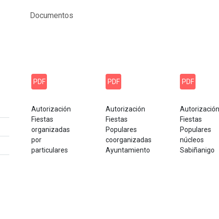
Documentos
PDF
PDF
PDF
Autorización
Autorización
Autorizació
Fiestas
Fiestas
Fiestas
organizadas
Populares
Populares
por
coorganizadas
núcleos
particulares
Ayuntamiento
Sabiñanigo