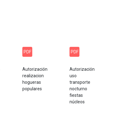
PDF
PDF
n
Autorización
Autorización
realizacion
uso
hogueras
transporte
populares
nocturno
fiestas
núcleos