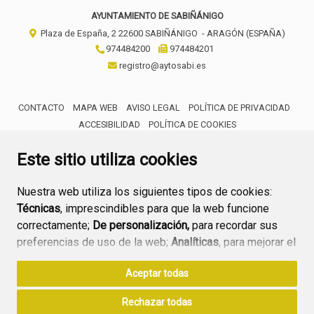
AYUNTAMIENTO DE SABIÑÁNIGO
Plaza de España, 2
22600
SABIÑÁNIGO
- ARAGÓN
(ESPAÑA)
974484200
974484201
registro@aytosabi.es
CONTACTO
MAPA WEB
AVISO LEGAL
POLÍTICA DE PRIVACIDAD
ACCESIBILIDAD
POLÍTICA DE COOKIES
ENLACE 
Este sitio utiliza cookies
Nuestra web utiliza los siguientes tipos de cookies:
Técnicas
, imprescindibles para que la web funcione
correctamente;
De personalización,
para recordar sus
preferencias de uso de la web;
Analíticas
, para mejorar el
funcionamiento de la web y sus servicios.
Aceptar todas
Si acepta pulsando el botón
“Aceptar todas”
Rechazar todas
consideramos que acepta su uso. Si pulsa el botón