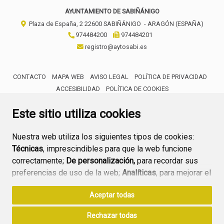
AYUNTAMIENTO DE SABIÑÁNIGO
Plaza de España, 2
22600
SABIÑÁNIGO
- ARAGÓN
(ESPAÑA)
974484200
974484201
registro@aytosabi.es
CONTACTO
MAPA WEB
AVISO LEGAL
POLÍTICA DE PRIVACIDAD
ACCESIBILIDAD
POLÍTICA DE COOKIES
ENLACE 
Este sitio utiliza cookies
Nuestra web utiliza los siguientes tipos de cookies:
Técnicas
, imprescindibles para que la web funcione
correctamente;
De personalización,
para recordar sus
preferencias de uso de la web;
Analíticas
, para mejorar el
funcionamiento de la web y sus servicios.
Aceptar todas
Si acepta pulsando el botón
“Aceptar todas”
Rechazar todas
consideramos que acepta su uso. Si pulsa el botón