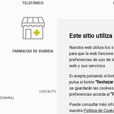
TELEFÓNICO
Este sitio utiliz
Nuestra web utiliza los 
FARMACIAS DE GUARDIA
para que la web funcione
CANAL YOUTUBE
preferencias de uso de l
web y sus servicios.
Si acepta pulsando el bo
pulsa el botón
“Rechazar
se guardarán las cookies
CONTACTO
MAPA WEB
AVISO LEGAL
POLÍTIC
preferencias acceda al
“
(ESPAÑA)
Puede consultar más info
nuestra
Política de Cook