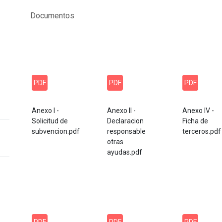
Documentos
PDF
PDF
PDF
Anexo I -
Anexo II -
Anexo IV -
Solicitud de
Declaracion
Ficha de
subvencion.pdf
responsable
terceros.pdf
otras
ayudas.pdf