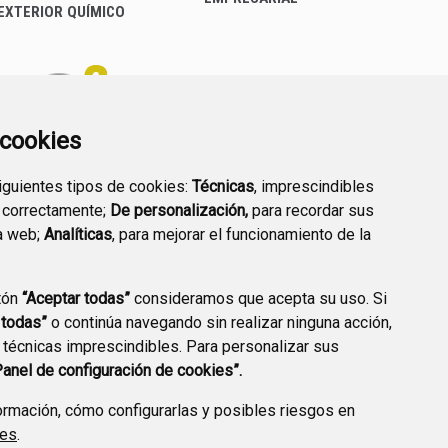
EXTERIOR QUÍMICO
a cookies
siguientes tipos de cookies:
Técnicas
, imprescindibles
PREGUNTAS
 correctamente;
De personalización,
para recordar sus
PLAN DE ACCIÓN LOCAL
FRECUENTES
a web;
Analíticas
, para mejorar el funcionamiento de la
2030
tón
“Aceptar todas”
consideramos que acepta su uso. Si
 todas”
o continúa navegando sin realizar ninguna acción,
 técnicas imprescindibles. Para personalizar sus
A DE PRIVACIDAD
ACCESIBILIDAD
POLÍTICA DE COOKIES
Panel de configuración de cookies”.
ENLACE EXTERNO A
rmación, cómo configurarlas y posibles riesgos en
ies
.