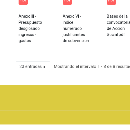
PDF
PDF
PDF
Anexo III -
Anexo VI -
Bases de la
Presupuesto
Indice
convocatori
desglosado
numerado
de Acción
ingresos -
justificantes
Social.pdf
gastos
de subvencion
20 entradas
Mostrando el intervalo 1 - 8 de 8 resulta