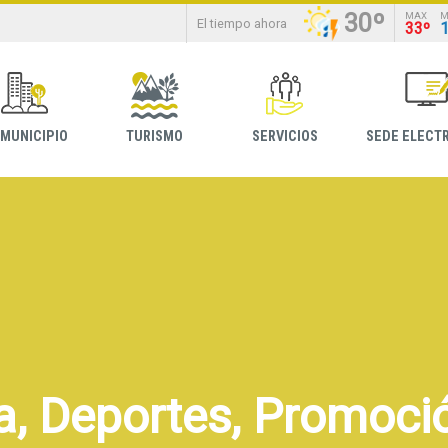
30º
MAX
M
El tiempo ahora
33º
 MUNICIPIO
TURISMO
SERVICIOS
SEDE ELECT
a, Deportes, Promoció