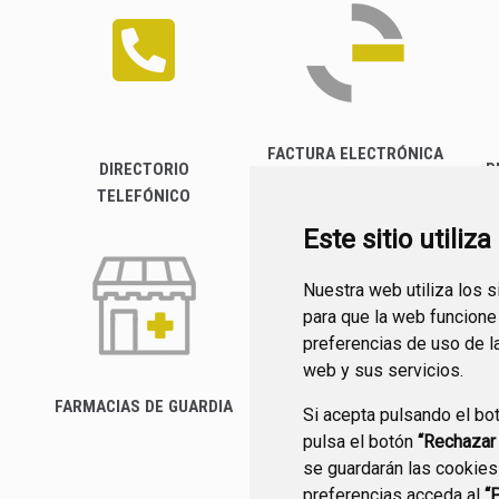
FACTURA ELECTRÓNICA
DIRECTORIO
P
TELEFÓNICO
Este sitio utiliz
Nuestra web utiliza los 
para que la web funcione
preferencias de uso de l
web y sus servicios.
FARMACIAS DE GUARDIA
Si acepta pulsando el bo
CANAL YOUTUBE
pulsa el botón
“Rechazar
se guardarán las cookies
preferencias acceda al
“