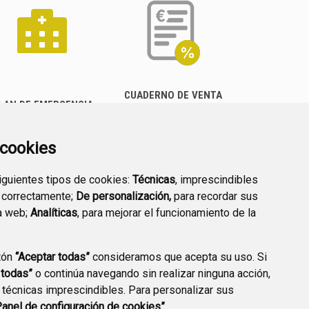
CUADERNO DE VENTA
LAN DE EMERGENCIA
EMPRESARIAL
EXTERIOR QUÍMICO
a cookies
siguientes tipos de cookies:
Técnicas
, imprescindibles
 correctamente;
De personalización,
para recordar sus
a web;
Analíticas
, para mejorar el funcionamiento de la
PREGUNTAS
tón
“Aceptar todas”
consideramos que acepta su uso. Si
PLAN DE ACCIÓN LOCAL
FRECUENTES
 todas”
o continúa navegando sin realizar ninguna acción,
2030
 técnicas imprescindibles. Para personalizar sus
Panel de configuración de cookies”.