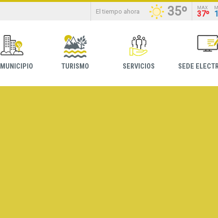
35º
MAX
M
El tiempo ahora
37º
 MUNICIPIO
TURISMO
SERVICIOS
SEDE ELECT