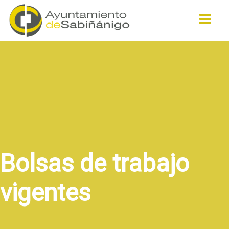
Buscar
Bolsas de trabajo
vigentes