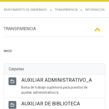
AYUNTAMIENTO DE SABIÑÁNIGO
TRANSPARENCIA
INFORMACIÓN E
TRANSPARENCIA
INICIO
Carpetas
AUXILIAR ADMINISTRATIVO_A
Bolsa de trabajo supletoria para puestos de
auxiliar administrativo/a.
AUXILIAR DE BIBLIOTECA