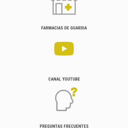
FARMACIAS DE GUARDIA
CANAL YOUTUBE
PREGUNTAS FRECUENTES