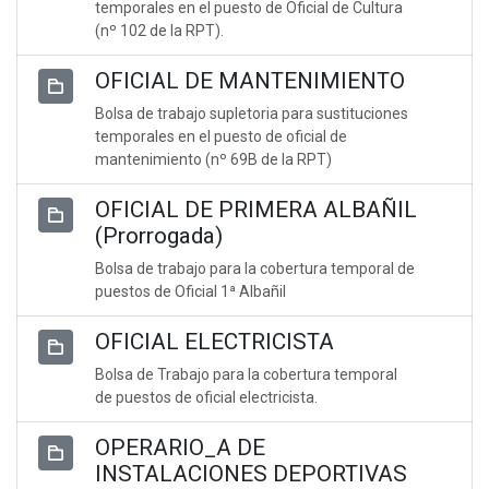
temporales en el puesto de Oficial de Cultura
(nº 102 de la RPT).
OFICIAL DE MANTENIMIENTO
Bolsa de trabajo supletoria para sustituciones
temporales en el puesto de oficial de
mantenimiento (nº 69B de la RPT)
OFICIAL DE PRIMERA ALBAÑIL
(Prorrogada)
Bolsa de trabajo para la cobertura temporal de
puestos de Oficial 1ª Albañil
OFICIAL ELECTRICISTA
Bolsa de Trabajo para la cobertura temporal
de puestos de oficial electricista.
OPERARIO_A DE
INSTALACIONES DEPORTIVAS