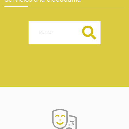
Buscar