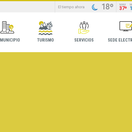
18º
MAX
M
El tiempo ahora
37º
 MUNICIPIO
TURISMO
SERVICIOS
SEDE ELECT