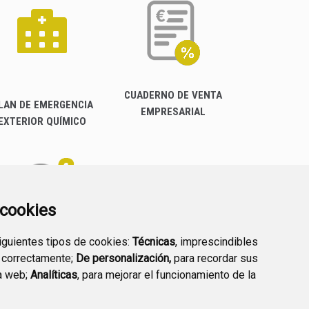
CUADERNO DE VENTA
LAN DE EMERGENCIA
EMPRESARIAL
EXTERIOR QUÍMICO
a cookies
siguientes tipos de cookies:
Técnicas
, imprescindibles
PREGUNTAS
 correctamente;
De personalización,
para recordar sus
PLAN DE ACCIÓN LOCAL
FRECUENTES
a web;
Analíticas
, para mejorar el funcionamiento de la
2030