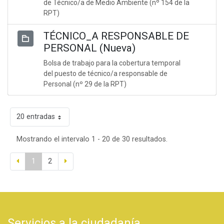
de Técnico/a de Medio Ambiente (nº 154 de la
RPT)
TÉCNICO_A RESPONSABLE DE
PERSONAL (Nueva)
Bolsa de trabajo para la cobertura temporal
del puesto de técnico/a responsable de
Personal (nº 29 de la RPT)
20 entradas
Mostrando el intervalo 1 - 20 de 30 resultados.
1
2
Servicios a la ciudadanía