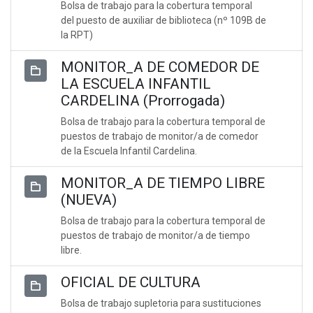
Bolsa de trabajo para la cobertura temporal
del puesto de auxiliar de biblioteca (nº 109B de
la RPT)
MONITOR_A DE COMEDOR DE
LA ESCUELA INFANTIL
CARDELINA (Prorrogada)
Bolsa de trabajo para la cobertura temporal de
puestos de trabajo de monitor/a de comedor
de la Escuela Infantil Cardelina.
MONITOR_A DE TIEMPO LIBRE
(NUEVA)
Bolsa de trabajo para la cobertura temporal de
puestos de trabajo de monitor/a de tiempo
libre.
OFICIAL DE CULTURA
Bolsa de trabajo supletoria para sustituciones