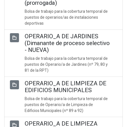
(prorrogada)
Bolsa de trabajo para la cobertura temporal de
puestos de operarios/as de instalaciones
deportivas
OPERARIO_A DE JARDINES
(Dimanante de proceso selectivo
- NUEVA)
Bolsa de trabajo para la cobertura temporal de
puestos de Operario/a de Jardines (nº 79, 80 y
81 de la RPT)
OPERARIO_A DE LIMPIEZA DE
EDIFICIOS MUNICIPALES
Bolsa de trabajo para la cobertura temporal de
puestos de Operario/a de Limpieza de
Edificios Municipales (nº 89 a 92)
OPERARIO_A DE LIMPIEZA