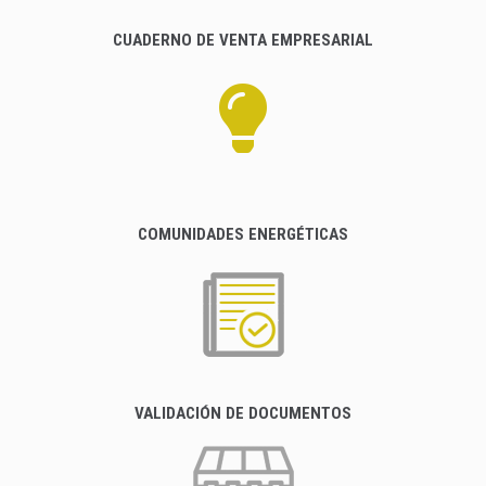
CUADERNO DE VENTA EMPRESARIAL
COMUNIDADES ENERGÉTICAS
VALIDACIÓN DE DOCUMENTOS